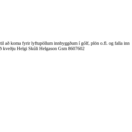
il að koma fyrir lyftupöllum innbyggðum í gólf, plön o.fl. og falla inn
 Með kveðju Helgi Skúli Helgason Gsm 8607602