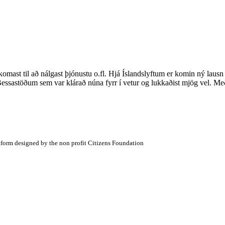
mast til að nálgast þjónustu o.fl. Hjá Íslandslyftum er komin ný lausn t
 Bessastöðum sem var klárað núna fyrr í vetur og lukkaðist mjög vel.
atform designed by the non profit Citizens Foundation